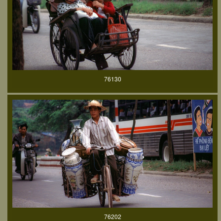
76130
76202