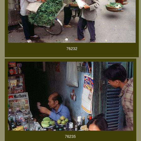
76232
76235