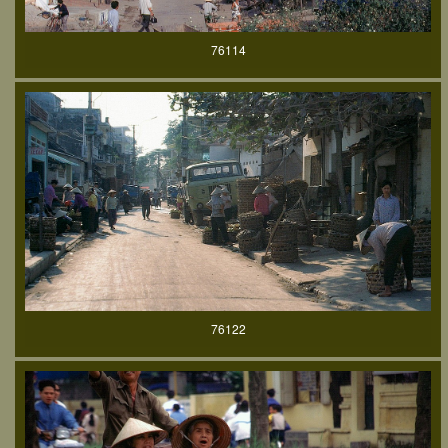
76114
76122