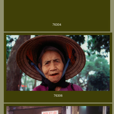
76304
76306